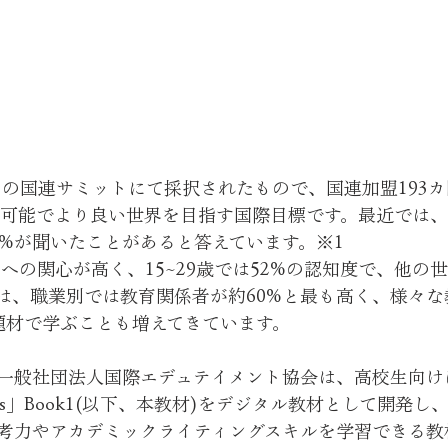
年9月の国連サミットにて採択されたもので、国連加盟193カ
持続可能でより良い世界を目指す国際目標です。最近では
6%が聞いたことがあると答えています。※1
sへの関心が高く、15~29歳では52%の認知度で、他の
は、職業別では教育関係者が約60%と最も高く、様々な
た題材で学ぶことも増えてきています。
般社団法人国際エデュテイメント協会は、高校生向けに「Th
bout SDGs」Book1(以下、本教材)をデジタル教材として開発
考力やアカデミックライティングスキルを学習できる教