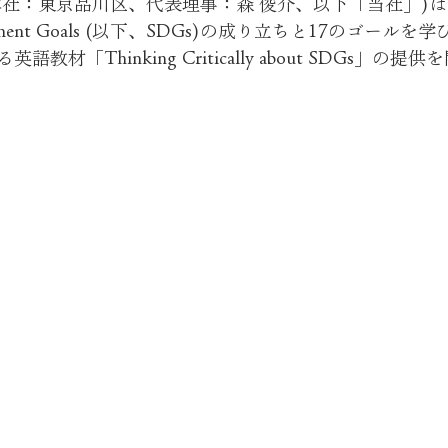
本社：東京品川区、代表理事：森 俊介、以下「当社」)
evelopment Goals (以下、SDGs)の成り立ちと17のゴー
教材「Thinking Critically about SDGs」の