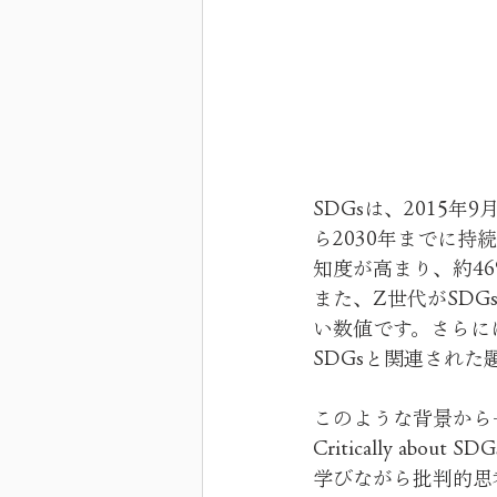
SDGsは、2015
ら2030年までに
知度が高まり、約4
また、Z世代がSDG
い数値です。さらに
SDGsと関連され
このような背景から一
Critically a
学びながら批判的思