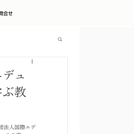
問合せ
エデュ
学ぶ教
団法人国際エデ