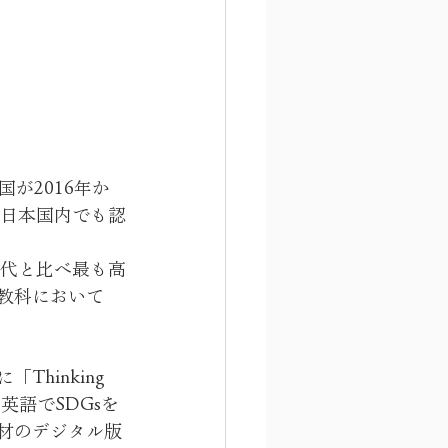
国が2016年か
、日本国内でも認
世代と比べ最も高
教科において
inking 
し、英語でSDGsを
材のデジタル版