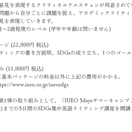
意見を表現するクリティカルクエスチョンが用意されて
問題から自分ごとに課題を捉え、アカデミックライティ
見を表現していきます。
〜2級程度のレベル (学年や年齢は問いません)
 (22,000円 税込)
ティングの書き方説明、SDGsの成り立ち、1つのゴール
11,000円 税込)
に基本パッケージの料金以外に上記の費用がかかる。
/www.iueo.or.jp/iueosdgs
弾の取り組みとして、「IUEO 5daysサマーキャンプ 2
(金)までの5日間のSDGs集中英語ライティング講座を開