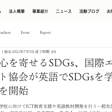
ム
法人概要
事業紹介
ニュース
活動ブログ
お
eachers
Event
Report
ント協会
2021年7月5日
読了時間: 4分
心を寄せるSDGs、国際
ト協会が英語でSDGsを
を開始
学校に向けてICT教育支援や英語教材開発を行う一般社