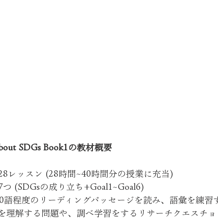
ly about SDGs Book1の教材概要
8レッスン (28時間~40時間分の授業に充当)
(SDGsの成り立ち+Goal1~Goal6)
00語程度のリーディングパッセージを読み、語彙を練習
を理解する問題や、調べ学習をするリサーチクエスチョ