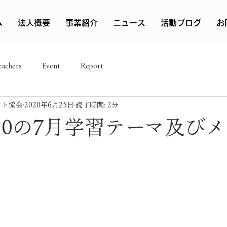
ム
法人概要
事業紹介
ニュース
活動ブログ
お
eachers
Event
Report
ント協会
2020年6月25日
読了時間: 2分
er2.0の7月学習テーマ及び