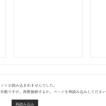
SDGsオンライン探究プログ
児童
ラム「クリティカル」探究的
モラ
な学び支援補助金2023の採択
断す
メントが読み込まれませんでした。
探究的な学び支援補助金2023終
全国
お手数ですが、再度接続するか、ページを再読み込みしてださ
了。探究的な学びの促進に 経済
DX
事業が無事に終了しました。
ツ」
産業省の補助金事業、探究的な学
行う
校・
び支援補助金に弊団体が事業者採
メン
再読み込み