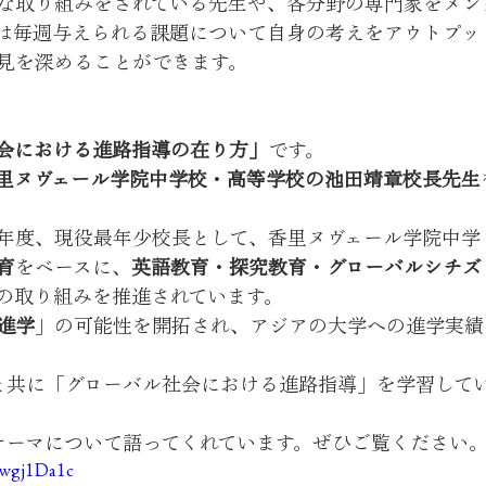
な取り組みをされている先生や、各分野の専門家をメン
は毎週与えられる課題について自身の考えをアウトプッ
見を深めることができます。
会における進路指導の在り方」
です。
里ヌヴェール学院中学校・高等学校の池田靖章校長先生
年度、現役最年少校長として、香里ヌヴェール学院中学
育
をベースに、
英語教育・探究教育・グローバルシチズ
の取り組みを推進されています。
進学
」の可能性を開拓され、アジアの大学への進学実績
と共に「グローバル社会における進路指導」を学習して
テーマについて語ってくれています。ぜひご覧ください
Mwgj1Da1c