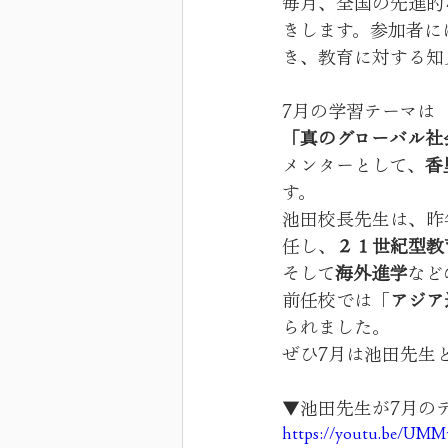
毎月、全国の先進的
きします。参加者に
き、教育に対する知
7月の学習テーマは
「真のグローバル社
メンターとして、
香
す。
池田校長先生は、昨
任し、
２１世紀型教
そして
海外進学
など
前任校では「
アジア
られました。
ぜひ7月は池田先生
▼池田先生が7月の
https://youtu.be/UM