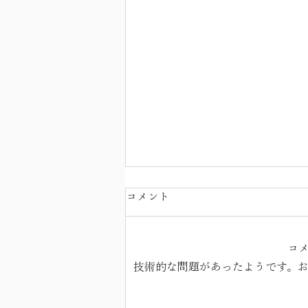
児童生徒の情報活用能力を診
コメント
断・育成するサービス 「ジョ
ーカツ」第1弾実証プロジェ
コ
GIGAスクール構想の次の段階へ
技術的な問題があったようです。
全国の教育委員会や学校に向けた
クト効果レポートを公開。
DX支援や英語・探究の教材開
「基本操作」「問題解決・探
発、広報支援を行う一般社団法人