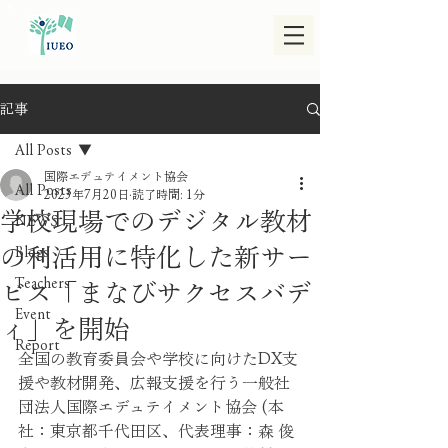
記事
All Posts
国際エデュテイメント協会
All Posts
2023年7月20日
読了時間: 1分
学校現場でのデジタル教材
NEWS
の利活用に特化した新サー
Blogs
Teachers
ビス「まなびサクセスバデ
Event
ィ」を開始
Report
全国の教育委員会や学校に向けたDX支
援や教材開発、広報支援を行う一般社
団法人国際エデュテイメント協会 (本
社：東京都千代田区、代表理事：森 俊