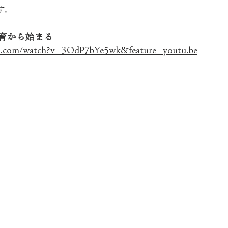
す。
育から始まる
be.com/watch?v=3OdP7bYe5wk&feature=youtu.be