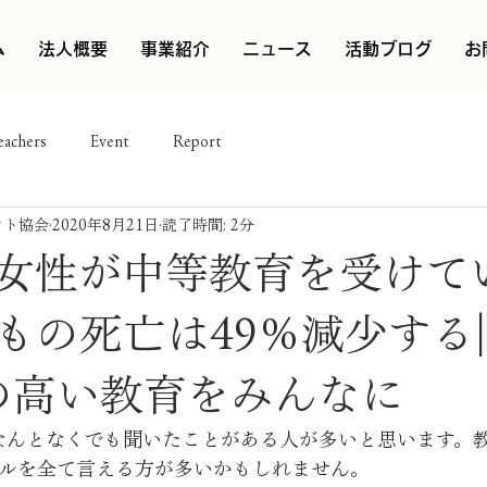
ム
法人概要
事業紹介
ニュース
活動ブログ
お
eachers
Event
Report
ント協会
2020年8月21日
読了時間: 2分
女性が中等教育を受けて
もの死亡は49％減少する|
 質の高い教育をみんなに
、なんとなくでも聞いたことがある人が多いと思います。
ールを全て言える方が多いかもしれません。