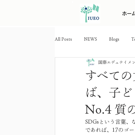
ホー
All Posts
NEWS
Blogs
T
国際エデュテイメ
すべての
ば、子ど
No.4
SDGsという言葉
であれば、17のゴ