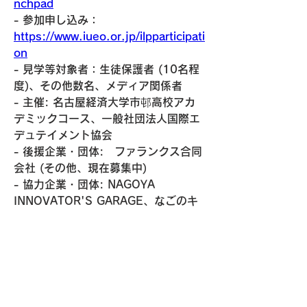
nchpad
- 参加申し込み：
https://www.iueo.or.jp/ilpparticipati
on
- 見学等対象者：生徒保護者 (10名程
度)、その他数名、メディア関係者
- 主催: 名古屋経済大学市邨高校アカ
デミックコース、一般社団法人国際エ
デュテイメント協会
- 後援企業・団体:　ファランクス合同
会社 (その他、現在募集中)
- 協力企業・団体: NAGOYA 
INNOVATOR'S GARAGE、なごのキ
ャンパス、株式会社未来ソリューショ
ンズ、キャリア教育NPO法人Grow & 
Leap、株式会社カチノデ
現在、後援企業・団体様を募集してい
ます。